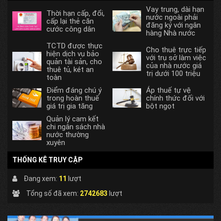
Vay trung, dài hạn
Thời hạn cấp, đổi,
nước ngoài phải
cấp lại thẻ căn
đăng ký với ngân
cước công dân
hàng Nhà nước
TCTD được thực
Cho thuê trực tiếp
hiện dịch vụ bảo
với trụ sở làm việc
quản tài sản, cho
của nhà nước giá
thuê tủ, két an
trị dưới 100 triệu
toàn
Điểm đáng chú ý
Áp thuế tự vệ
trong hoàn thuế
chính thức đối với
giá trị gia tăng
bột ngọt
Quản lý cam kết
chi ngân sách nhà
nước thường
xuyên
THỐNG KÊ TRUY CẬP
Đang xem:
11
lượt
Tổng số đã xem:
2742683
lượt