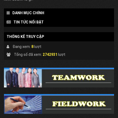
DANH MỤC CHÍNH
TIN TỨC NỔI BẬT
THỐNG KÊ TRUY CẬP
Đang xem:
8
lượt
Tổng số đã xem:
2742931
lượt