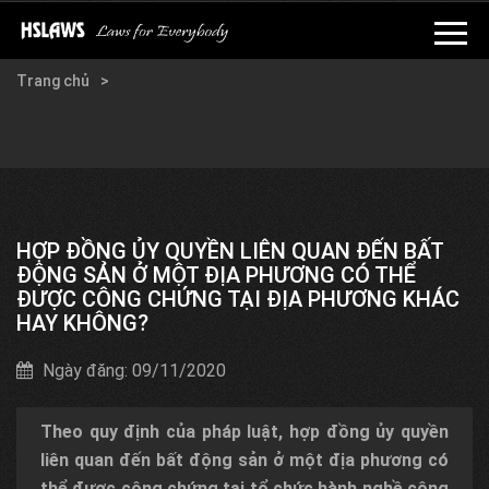
Trang chủ
Danh mục
Hỏi đáp
Pháp luật về kinh doanh bất động sản - Hỏi và đáp
Pháp luật Kinh doanh bất động sản - Hỏi và đáp
HỢP ĐỒNG ỦY QUYỀN LIÊN QUAN ĐẾN BẤT
ĐỘNG SẢN Ở MỘT ĐỊA PHƯƠNG CÓ THỂ
ĐƯỢC CÔNG CHỨNG TẠI ĐỊA PHƯƠNG KHÁC
HAY KHÔNG?
Ngày đăng: 09/11/2020
Theo quy định của pháp luật, hợp đồng ủy quyền
liên quan đến bất động sản ở một địa phương có
thể được công chứng tại tổ chức hành nghề công